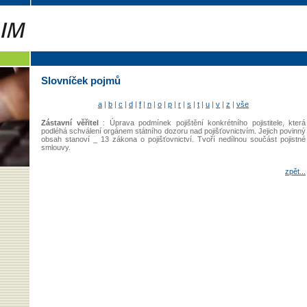
Slovníček pojmů
a
|
b
|
c
|
d
|
f
|
n
|
o
|
p
|
r
|
s
|
t
|
u
|
v
|
z
|
vše
Zástavní věřitel
: Úprava podmínek pojištění konkrétního pojistitele, která
podléhá schválení orgánem státního dozoru nad pojišťovnictvím. Jejich povinný
obsah stanoví _ 13 zákona o pojišťovnictví. Tvoří nedílnou součást pojistné
smlouvy.
zpět...