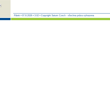
Pátek
•
07.8.2026 • 3:02 • Copyright Satum Czech - všechna práva vyhrazena