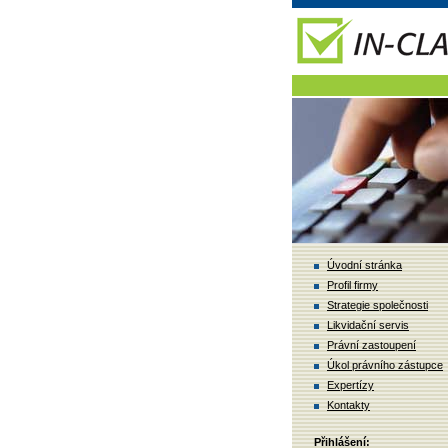
Úvodní stránka
Profil firmy
Strategie společnosti
Likvidační servis
Právní zastoupení
Úkol právního zástupce
Expertízy
Kontakty
Přihlášení: