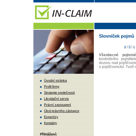
Slovníček pojmů
a
|
b
|
c
Všeobecné pojistn
konkrétního pojistit
dozoru nad pojišťovni
o pojišťovnictví. Tvoří
Úvodní stránka
Profil firmy
Strategie společnosti
Likvidační servis
Právní zastoupení
Úkol právního zástupce
Expertízy
Kontakty
Přihlášení: