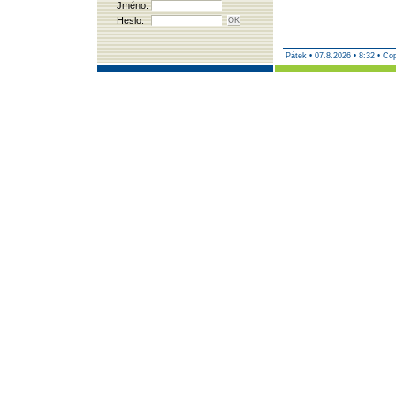
Jméno:
Heslo:
Pátek
•
07.8.2026 • 8:32 • Co