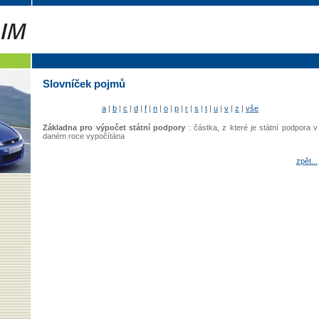
Slovníček pojmů
a
|
b
|
c
|
d
|
f
|
n
|
o
|
p
|
r
|
s
|
t
|
u
|
v
|
z
|
vše
Základna pro výpočet státní podpory
: částka, z které je státní podpora v
daném roce vypočítána
zpět...