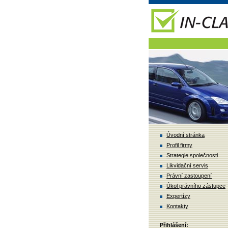
Úvodní stránka
Profil firmy
Strategie společnosti
Likvidační servis
Právní zastoupení
Úkol právního zástupce
Expertízy
Kontakty
Přihlášení: