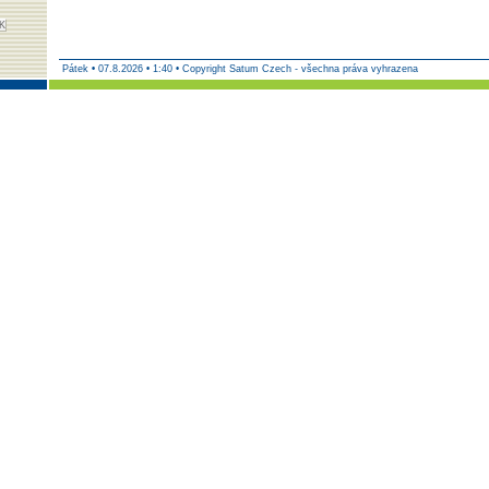
Pátek
•
07.8.2026 • 1:40 • Copyright Satum Czech - všechna práva vyhrazena