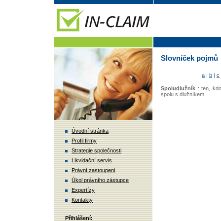
Slovníček pojmů
a
|
b
|
c
Spoludlužník
: ten, kdo
spolu s dlužníkem
Úvodní stránka
Profil firmy
Strategie společnosti
Likvidační servis
Právní zastoupení
Úkol právního zástupce
Expertízy
Kontakty
Přihlášení: