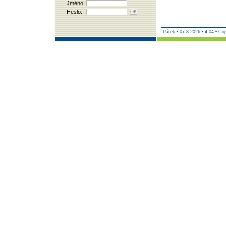
Jméno:
Heslo:
Pátek
•
07.8.2026 • 4:04 • Co