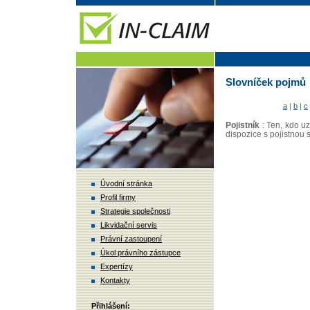
Slovníček pojmů
a
|
b
|
c
Pojistník
: Ten, kdo uz
dispozice s pojistnou 
Úvodní stránka
Profil firmy
Strategie společnosti
Likvidační servis
Právní zastoupení
Úkol právního zástupce
Expertízy
Kontakty
Přihlášení: