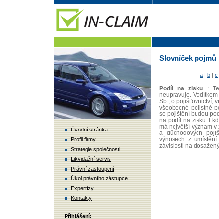
Slovníček pojmů
a
|
b
|
c
Podíl na zisku
: Te
neupravuje. Vodítkem 
Sb., o pojišťovnictví,
všeobecné pojistné p
se pojištění budou pod
na podíl na zisku. I k
má největší význam v ž
Úvodní stránka
a důchodových pojišt
výnosech z umístění 
Profil firmy
závislosti na dosažen
Strategie společnosti
Likvidační servis
Právní zastoupení
Úkol právního zástupce
Expertízy
Kontakty
Přihlášení: