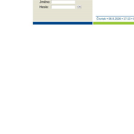
Jméno:
Heslo:
Čtvrtek
•
06.8.2026 • 17:13 •