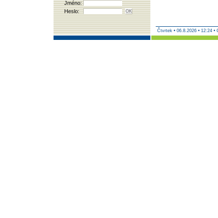
Jméno:
Heslo:
Čtvrtek
•
06.8.2026 • 12:24 •