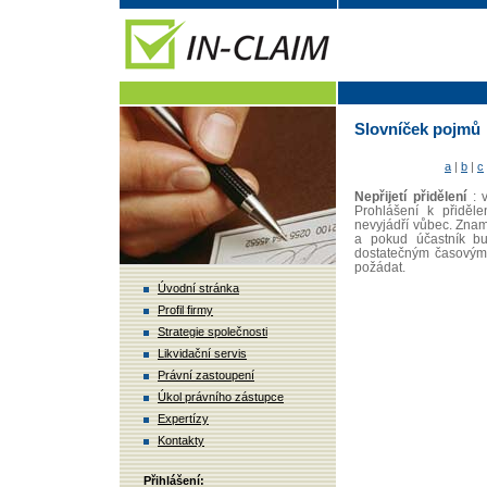
Slovníček pojmů
a
|
b
|
c
Nepřijetí přidělení
: v
Prohlášení k přiděl
nevyjádří vůbec. Zna
a pokud účastník bu
dostatečným časovým 
požádat.
Úvodní stránka
Profil firmy
Strategie společnosti
Likvidační servis
Právní zastoupení
Úkol právního zástupce
Expertízy
Kontakty
Přihlášení: